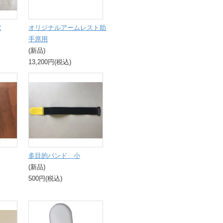
電
オリジナルアームレスト助
手席用
(新品)
13,200円(税込)
多目的バンド 小
(新品)
500円(税込)