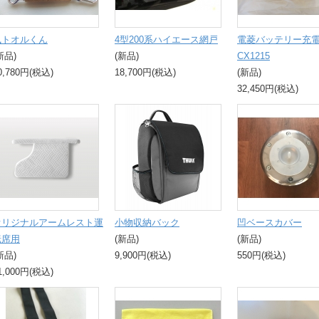
風トオルくん
4型200系ハイエース網戸
電菱バッテリー充
新品)
(新品)
CX1215
0,780円(税込)
18,700円(税込)
(新品)
32,450円(税込)
オリジナルアームレスト運
小物収納バック
凹ベースカバー
転席用
(新品)
(新品)
新品)
9,900円(税込)
550円(税込)
1,000円(税込)