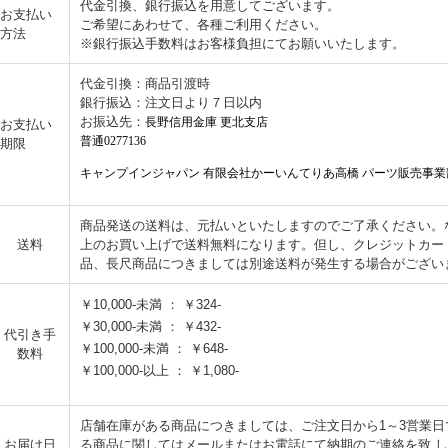
代金引換、銀行振込を用意してございます。
お支払い
ご希望にあわせて、各種ご利用ください。
方法
※銀行振込手数料はお客様負担にてお願いいたします。
代金引換：商品引渡時
銀行振込：注文日より７日以内
お振込先：
長野信用金庫 更北支店
お支払い
普通0277136
期限
キャンプインジャパン 有限会社かーいんてりあ高橋 パーツ販売事業
商品発送の送料は、元払いといたしますのでご了承ください。なお
送料
上のお買い上げで送料無料になります。但し、クレジットカー
品、長尺商品につきましては別途送料が発生する場合がござい
￥10,000-未満 ： ￥324-
￥30,000-未満 ： ￥432-
代引き手
￥100,000-未満 ： ￥648-
数料
￥100,000-以上 ： ￥1,080-
店舗在庫がある商品につきましては、ご注文日から1～3営業
お届け日
る商品に関してはメールまたはお電話にて納期のご連絡を致 