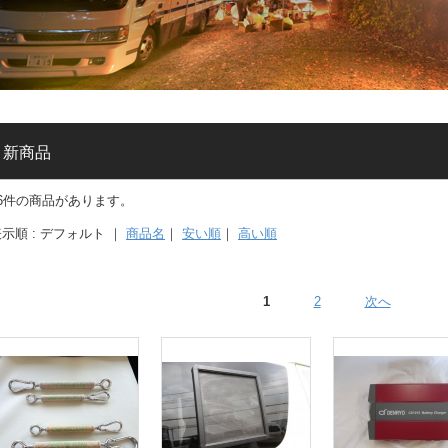
新商品
16件の商品があります。
示順 : デフォルト ｜
商品名
｜
安い順
｜
高い順
1
2
次へ