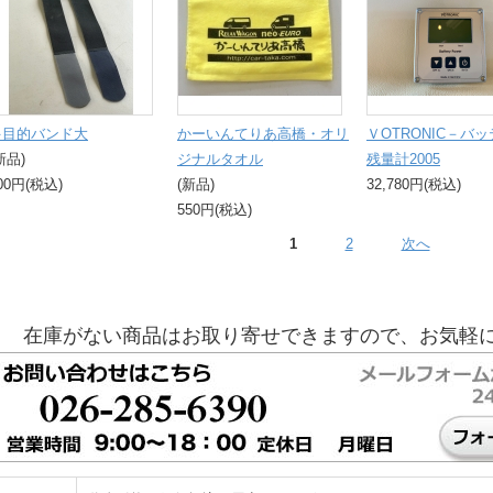
多目的バンド大
かーいんてりあ高橋・オリ
ＶOTRONIC－バ
新品)
ジナルタオル
残量計2005
00円(税込)
(新品)
32,780円(税込)
550円(税込)
1
2
次へ
在庫がない商品はお取り寄せできますので、お気軽