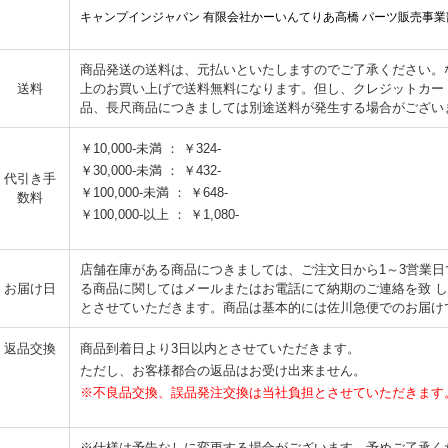
キャンプインジャパン 有限会社かーいんてりあ高橋 パーツ販売事業
商品発送の送料は、元払いといたしますのでご了承ください。なお
送料
上のお買い上げで送料無料になります。但し、クレジットカー
品、長尺商品につきましては別途送料が発生する場合がござい
￥10,000-未満 ： ￥324-
￥30,000-未満 ： ￥432-
代引き手
￥100,000-未満 ： ￥648-
数料
￥100,000-以上 ： ￥1,080-
店舗在庫がある商品につきましては、ご注文日から1～3営業
お届け日
る商品に関してはメールまたはお電話にて納期のご連絡を致 
とさせていただきます。商品は基本的には佐川急便でのお届け
返品交換
商品到着日より3日以内とさせていただきます。
ただし、お客様都合の返品はお受け出来ません。
※不良品交換、誤品発注交換は当社負担とさせていただきます
※仕様は予告なしに変更する場合がございます。予めご了承く