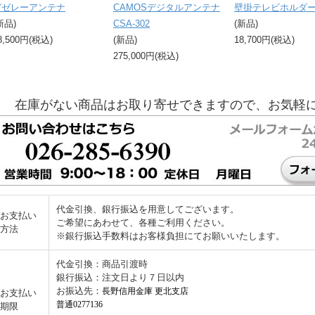
ガゼレーアンテナ
CAMOSデジタルアンテナ
壁掛テレビホルダ
新品)
CSA-302
(新品)
8,500円(税込)
(新品)
18,700円(税込)
275,000円(税込)
在庫がない商品はお取り寄せできますので、お気軽
代金引換、銀行振込を用意してございます。
お支払い
ご希望にあわせて、各種ご利用ください。
方法
※銀行振込手数料はお客様負担にてお願いいたします。
代金引換：商品引渡時
銀行振込：注文日より７日以内
お振込先：
長野信用金庫 更北支店
お支払い
普通0277136
期限