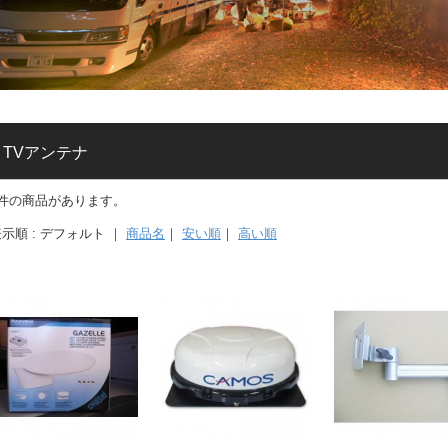
TVアンテナ
4件の商品があります。
示順 : デフォルト ｜
商品名
｜
安い順
｜
高い順