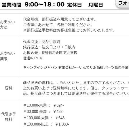
代金引換、銀行振込を用意してございます。
お支払い
ご希望にあわせて、各種ご利用ください。
方法
※銀行振込手数料はお客様負担にてお願いいたします。
代金引換：商品引渡時
銀行振込：注文日より７日以内
お振込先：
長野信用金庫 更北支店
お支払い
普通0277136
期限
キャンプインジャパン 有限会社かーいんてりあ高橋 パーツ販売事業
商品発送の送料は、元払いといたしますのでご了承ください。なお
送料
上のお買い上げで送料無料になります。但し、クレジットカー
品、長尺商品につきましては別途送料が発生する場合がござい
￥10,000-未満 ： ￥324-
￥30,000-未満 ： ￥432-
代引き手
￥100,000-未満 ： ￥648-
数料
￥100,000-以上 ： ￥1,080-