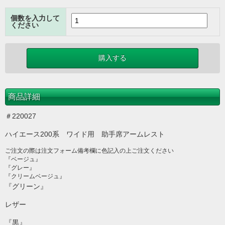
個数を入力して
ください
商品詳細
＃220027
ハイエース200系 ワイド用 助手席アームレスト
ご注文の際は注文フォーム備考欄に色記入の上ご注文ください
『ベージュ』
『グレー』
『クリームベージュ』
『グリーン』
レザー
『黒』