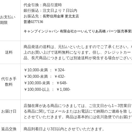
代金引換：商品引渡時
銀行振込：注文日より７日以内
お振込先：
長野信用金庫 更北支店
お支払い
普通0277136
期限
キャンプインジャパン 有限会社かーいんてりあ高橋 パーツ販売事業
商品発送の送料は、元払いといたしますのでご了承ください。なお
送料
上のお買い上げで送料無料になります。但し、クレジットカー
品、長尺商品につきましては別途送料が発生する場合がござい
￥10,000-未満 ： ￥324-
￥30,000-未満 ： ￥432-
代引き手
￥100,000-未満 ： ￥648-
数料
￥100,000-以上 ： ￥1,080-
店舗在庫がある商品につきましては、ご注文日から1～3営業
お届け日
る商品に関してはメールまたはお電話にて納期のご連絡を致 
とさせていただきます。商品は基本的には佐川急便でのお届け
返品交換
商品到着日より3日以内とさせていただきます。