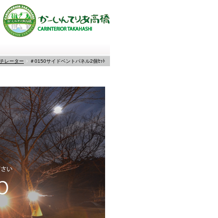
チレーター
＃0150サイドベントパネル2個ｾｯﾄ