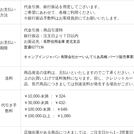
代金引換、銀行振込を用意してございます。
お支払い
ご希望にあわせて、各種ご利用ください。
方法
※銀行振込手数料はお客様負担にてお願いいたします。
代金引換：商品引渡時
銀行振込：注文日より７日以内
お振込先：
長野信用金庫 更北支店
お支払い
普通0277136
期限
キャンプインジャパン 有限会社かーいんてりあ高橋 パーツ販売事業
商品発送の送料は、元払いといたしますのでご了承ください。なお
送料
上のお買い上げで送料無料になります。但し、クレジットカー
品、長尺商品につきましては別途送料が発生する場合がござい
￥10,000-未満 ： ￥324-
￥30,000-未満 ： ￥432-
代引き手
￥100,000-未満 ： ￥648-
数料
￥100,000-以上 ： ￥1,080-
店舗在庫がある商品につきましては、ご注文日から1～3営業