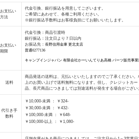
代金引換、銀行振込を用意してございます。
お支払い
ご希望にあわせて、各種ご利用ください。
方法
※銀行振込手数料はお客様負担にてお願いいたします。
代金引換：商品引渡時
銀行振込：注文日より７日以内
お振込先：
長野信用金庫 更北支店
お支払い
普通0277136
期限
キャンプインジャパン 有限会社かーいんてりあ高橋 パーツ販売事業
商品発送の送料は、元払いといたしますのでご了承ください。なお
送料
上のお買い上げで送料無料になります。但し、クレジットカー
品、長尺商品につきましては別途送料が発生する場合がござい
￥10,000-未満 ： ￥324-
￥30,000-未満 ： ￥432-
代引き手
￥100,000-未満 ： ￥648-
数料
￥100,000-以上 ： ￥1,080-
店舗在庫がある商品につきましては、ご注文日から1～3営業